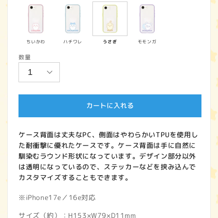
価
格
ちいかわ
ハチワレ
うさぎ
モモンガ
数量
カートに入れる
ケース背面は丈夫なPC、側面はやわらかいTPUを使用し
た耐衝撃に優れたケースです。ケース背面は手に自然に
馴染むラウンド形状になっています。デザイン部分以外
は透明になっているので、ステッカーなどを挟み込んで
カスタマイズすることもできます。
※iPhone17e／16e対応
サイズ（約）：H153×W79×D11mm