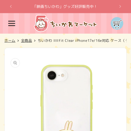
コンテ
ンツに
「映画ちいかわ」グッズ好評販売中！
「
進む
カ
ー
ト
ホーム
全商品
ちいかわ IIIIfit Clear iPhone17e/16e対応 ケース（
商品情
報にス
キップ