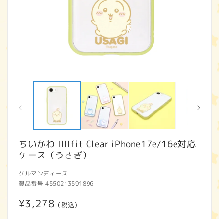
モ
ー
ダ
ル
で
メ
デ
ィ
ちいかわ IIIIfit Clear iPhone17e/16e対応
ア
ケース（うさぎ）
(1)
(2
を
開
グルマンディーズ
く
製品番号:
4550213591896
通
¥3,278
(税込)
常