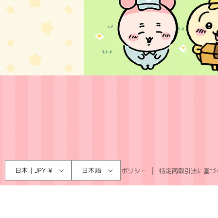
言
国
日本 | JPY ¥
日本語
利用規約
プライバシーポリシー
特定商取引法に基づ
語
/
地
域