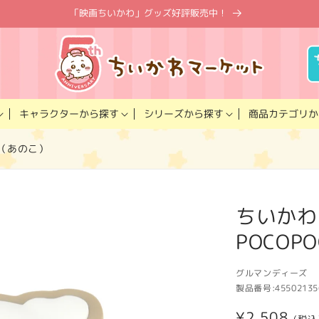
「映画ちいかわ」グッズ好評販売中！
キャラクター
商品カテゴリ
シリーズ
から探す
から探す
か
O（あのこ）
ちいかわ
POCOP
グルマンディーズ
製品番号:
45502135
通
¥2,508