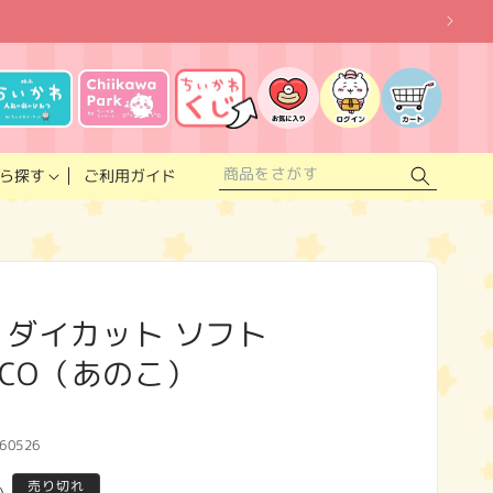
お
気
に
ロ
カ
入
グ
ー
り
イ
ト
リ
ン
ス
ご利用ガイド
ら探す
ト
 ダイカット ソフト
OCO（あのこ）
60526
売り切れ