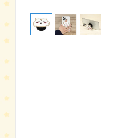
モ
ー
ダ
ル
で
メ
デ
ィ
ア
(1)
を
開
く