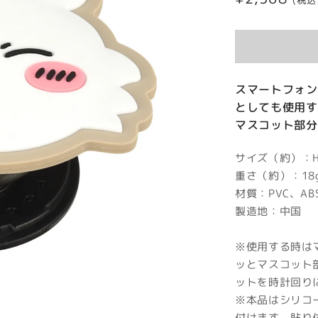
(税込
常
価
格
スマートフォン
としても使用す
マスコット部分
サイズ（約）：H4
重さ（約）：18
材質：PVC、A
製造地：中国
※使用する時は
ッとマスコット
ットを時計回り
※本品はシリコ
付けます。貼り