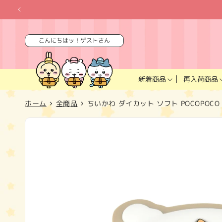
コンテ
ンツに
進む
こんにちはッ！ゲストさん
再入荷商品
新着商品
ホーム
全商品
ちいかわ ダイカット ソフト POCOPOC
商品情
報にス
キップ