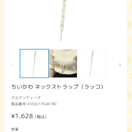
モ
ー
ダ
ル
で
メ
デ
ィ
ちいかわ ネックストラップ（ラッコ）
ア
(1)
(2
グルマンディーズ
を
開
製品番号:
4550213546780
く
通
¥1,628
(税込)
常
数量