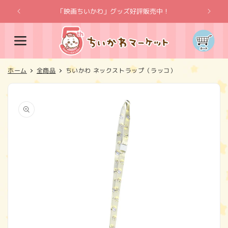
コンテ
ンツに
「映画ちいかわ」グッズ好評販売中！
「
進む
カ
ー
ト
ホーム
全商品
ちいかわ ネックストラップ（ラッコ）
商品情
報にス
キップ