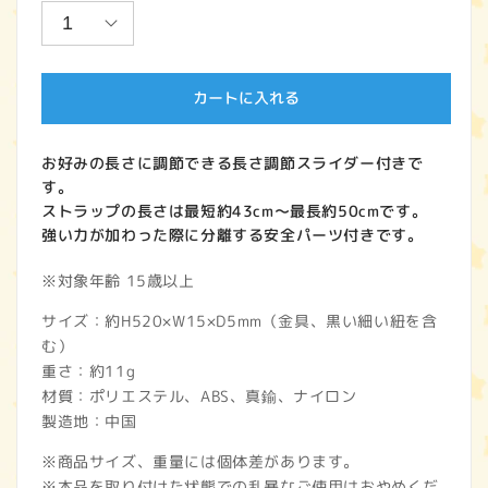
価
格
カートに入れる
お好みの長さに調節できる長さ調節スライダー付きで
す。
ストラップの長さは最短約43cm～最長約50cmです。
強い力が加わった際に分離する安全パーツ付きです。
※対象年齢 15歳以上
サイズ：約H520×W15×D5mm（金具、黒い細い紐を含
む）
重さ：約11g
材質：ポリエステル、ABS、真鍮、ナイロン
製造地：中国
※商品サイズ、重量には個体差があります。
※本品を取り付けた状態での乱暴なご使用はおやめくだ