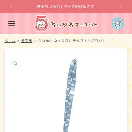
コンテ
ンツに
「映画ちいかわ」グッズ好評販売中！
「
進む
カ
ー
ト
ホーム
全商品
ちいかわ ネックストラップ（ハチワレ）
商品情
報にス
キップ