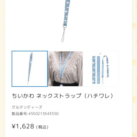
モ
ー
ダ
ル
で
メ
デ
ィ
ア
ちいかわ ネックストラップ（ハチワレ）
(1)
(2
を
開
グルマンディーズ
く
製品番号:
4550213543550
通
¥1,628
(税込)
常