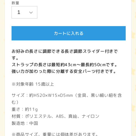
数量
価
格
カートに入れる
お好みの長さに調節できる長さ調節スライダー付きで
す。
ストラップの長さは最短約43cm～最長約50cmです。
強い力が加わった際に分離する安全パーツ付きです。
※対象年齢 15歳以上
サイズ：約H520×W15×D5mm（金具、黒い細い紐を含
む）
重さ：約11g
材質：ポリエステル、ABS、真鍮、ナイロン
製造地：中国
※商品サイズ、重量には個体差があります。