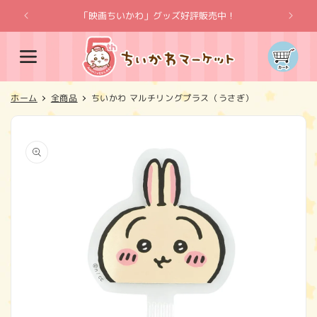
コンテ
ンツに
「映画ちいかわ」グッズ好評販売中！
「
進む
カ
ー
ト
ホーム
全商品
ちいかわ マルチリングプラス（うさぎ）
商品情
報にス
キップ