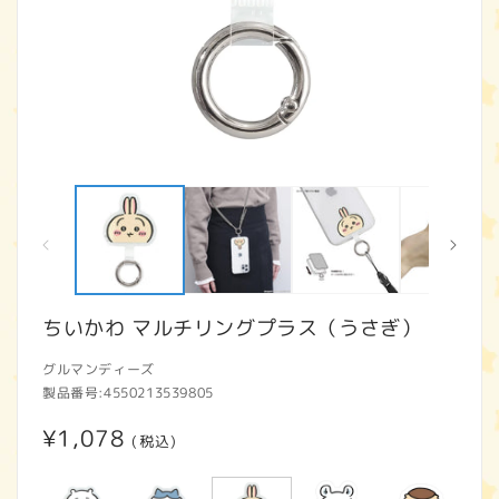
モ
ー
ダ
ル
で
メ
デ
ィ
ちいかわ マルチリングプラス（うさぎ）
ア
(1)
(2
グルマンディーズ
を
開
製品番号:
4550213539805
く
通
¥1,078
(税込)
常