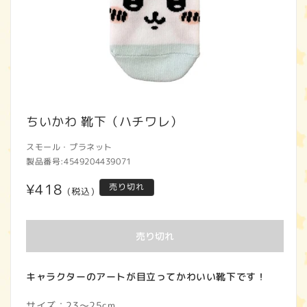
モ
ー
ちいかわ 靴下（ハチワレ）
ダ
ル
スモール・プラネット
で
製品番号:
4549204439071
メ
デ
通
¥418
売り切れ
(税込)
ィ
ア
常
(1)
価
を
売り切れ
開
格
く
キャラクターのアートが目立ってかわいい靴下です！
サイズ：23～25cm