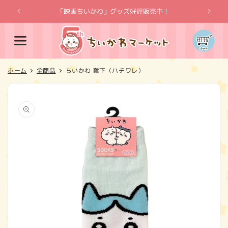
コンテ
ンツに
「映画ちいかわ」グッズ好評販売中！
「
進む
カ
ー
ト
ホーム
全商品
ちいかわ 靴下（ハチワレ）
商品情
報にス
キップ