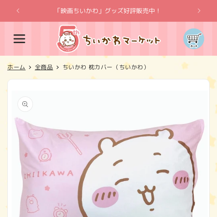
コンテ
ンツに
「映画ちいかわ」グッズ好評販売中！
「
進む
カ
ー
ト
ホーム
全商品
ちいかわ 枕カバー（ちいかわ）
商品情
報にス
キップ