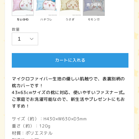
価
格
ちいかわ
ハチワレ
うさぎ
モモンガ
数量
カートに入れる
マイクロファイバー生地の優しい肌触りで、表裏別柄の
枕カバーです！
43×63cmサイズの枕に対応、使いやすいファスナー式。
ご家庭でお洗濯可能なので、新生活やプレゼントにもお
すすめ！
サイズ（約）：H430×W630×D3mm
重さ（約）：120g
材質：ポリエステル