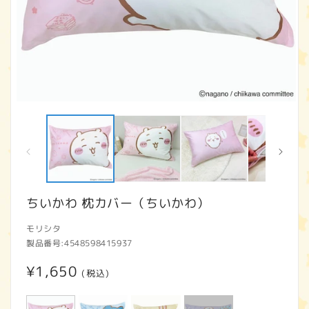
モ
ー
ダ
ル
で
メ
デ
ィ
ちいかわ 枕カバー（ちいかわ）
ア
(1)
(2
モリシタ
を
開
製品番号:
4548598415937
く
通
¥1,650
(税込)
常