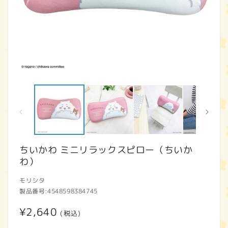
モ
ー
ダ
ル
で
メ
デ
ィ
ちいかわ ミニリラックスピロー（ちいか
ア
わ）
(1)
(2
を
開
モリシタ
く
製品番号:
4548598384745
通
¥2,640
(税込)
常