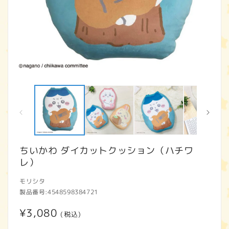
モ
ー
ダ
ル
で
メ
デ
ィ
ちいかわ ダイカットクッション（ハチワ
ア
レ）
(1)
(2
を
開
モリシタ
く
製品番号:
4548598384721
通
¥3,080
(税込)
常