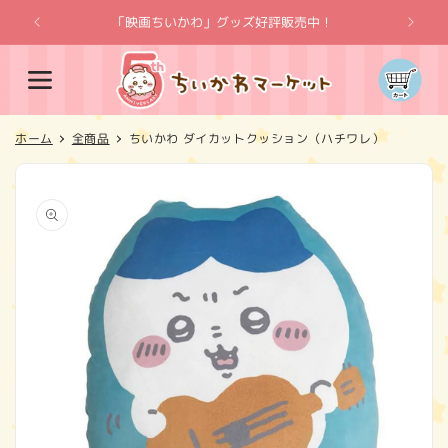
コンテ
ンツに
「映画ちいかわ」グッズ好評販売中！
「
進む
カ
ー
ト
ホーム
全商品
ちいかわ ダイカットクッション（ハチワレ）
商品情
報にス
キップ