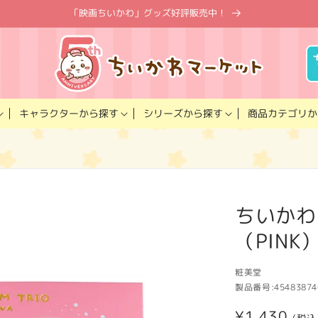
「映画ちいかわ」グッズ好評販売中！
キャラクター
商品カテゴリ
シリーズ
から探す
から探す
か
ちいかわ
（PINK
粧美堂
製品番号:
45483874
通
¥1,430