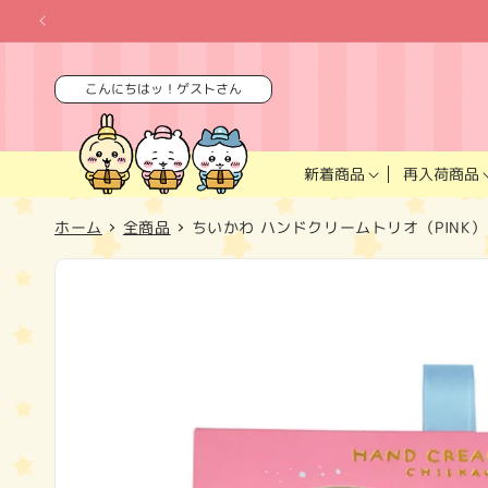
コンテ
ンツに
進む
こんにちはッ！ゲストさん
再入荷商品
新着商品
ホーム
全商品
ちいかわ ハンドクリームトリオ（PINK）
商品情
報にス
キップ