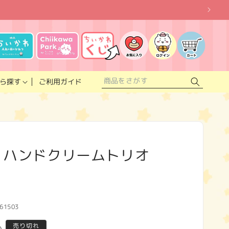
お
気
に
ロ
カ
入
グ
ー
り
イ
ト
リ
ン
ス
ご利用ガイド
ら探す
ト
 ハンドクリームトリオ
）
61503
売り切れ