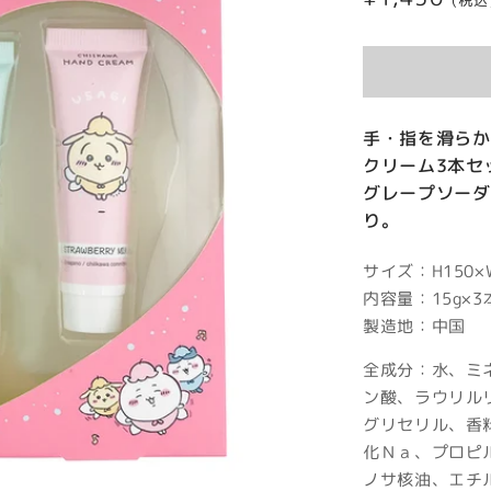
(税込
常
価
格
手・指を滑らか
クリーム3本セ
グレープソーダ
り。
サイズ：H150×W
内容量：15g×3
製造地：中国
全成分：水、ミ
ン酸、ラウリル
グリセリル、香
化Ｎａ、プロピ
ノサ核油、エチ