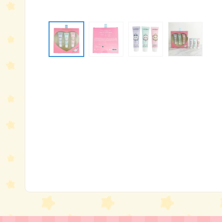
モ
ー
ダ
ル
で
メ
デ
ィ
ア
(1)
を
開
く