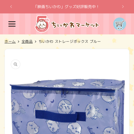
コンテ
ンツに
「映画ちいかわ」グッズ好評販売中！
「
進む
カ
ー
ト
ホーム
全商品
ちいかわ ストレージボックス ブルー
商品情
報にス
キップ