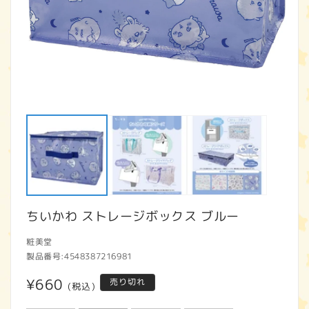
モ
ー
ダ
ル
で
メ
デ
ィ
ア
ちいかわ ストレージボックス ブルー
(1)
(2
を
開
粧美堂
く
製品番号:
4548387216981
通
¥660
売り切れ
(税込)
常