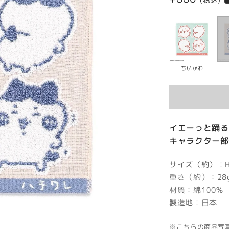
(税込)
常
価
格
ちいかわ
イエーっと踊る
キャラクター部
サイズ（約）：H2
重さ（約）：28
材質：綿100％
製造地：日本
※こちらの商品写