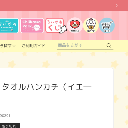
お
気
に
ロ
カ
入
グ
ー
り
イ
ト
リ
ン
ス
ご利用ガイド
ら探す
ト
 タオルハンカチ（イエ―
90291
売り切れ