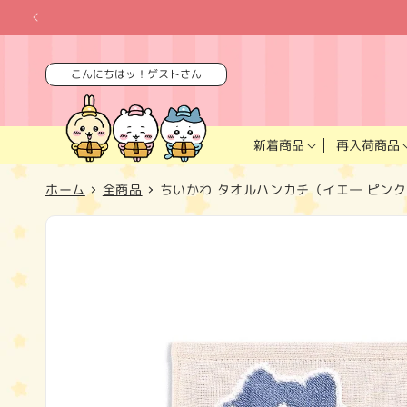
コンテ
ンツに
進む
こんにちはッ！ゲストさん
再入荷商品
新着商品
ホーム
全商品
ちいかわ タオルハンカチ（イエ― ピン
商品情
報にス
キップ