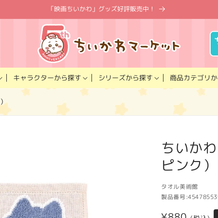
「映画ちいかわ」グッズ好評販売中！
キャラクター
商品カテゴリ
シリーズ
から探す
から探す
か
ク）
ちいかわ
ピンク）
タオル美術館
製品番号:
45478553
通
¥880