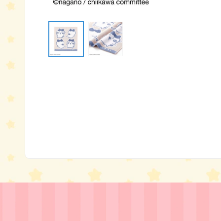
モ
ー
ダ
ル
で
メ
デ
ィ
ア
(1)
を
開
く