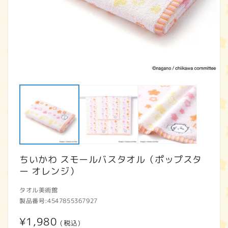
モ
ー
ダ
ル
で
メ
デ
ィ
ア
ちいかわ スモールバスタオル（ポップスタ
(1)
(2
を
ー オレンジ）
開
く
タオル美術館
製品番号:
4547855367927
通
¥1,980
(税込)