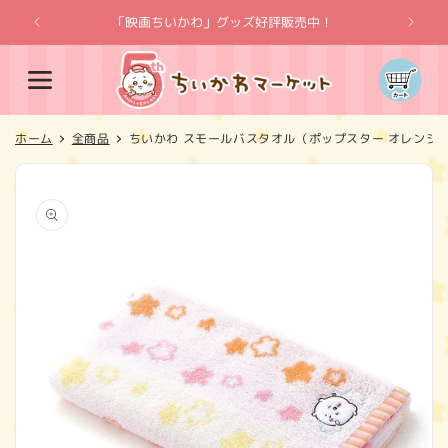
コンテ
ンツに
「映画ちいかわ」グッズ好評販売中！
「
進む
カ
ー
ト
ホーム
全商品
ちいかわ スモールバスタオル（ポップスター オレンジ
商品情
報にス
キップ