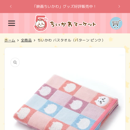
コンテ
ンツに
「映画ちいかわ」グッズ好評販売中！
「
進む
カ
ー
ト
ホーム
全商品
ちいかわ バスタオル（パターン ピンク）
商品情
報にス
キップ