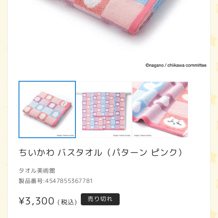
モ
ー
ダ
ル
で
メ
デ
ィ
ア
ちいかわ バスタオル（パターン ピンク）
(1)
(2
を
開
タオル美術館
く
製品番号:
4547855367781
通
¥3,300
売り切れ
(税込)
常