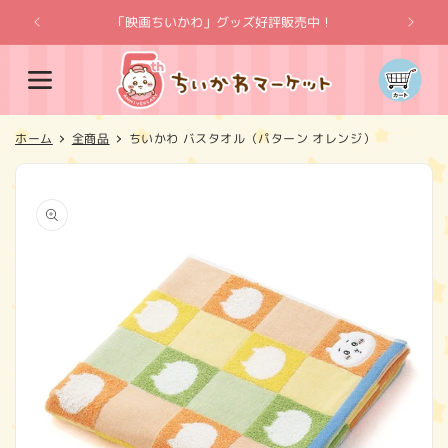
コンテ
ンツに
「映画ちいかわ」グッズ好評販売中！
「
進む
カ
ー
ト
ホーム
全商品
ちいかわ バスタオル（パターン オレンジ）
商品情
報にス
キップ