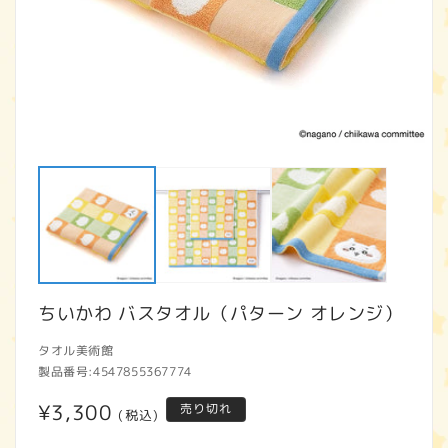
モ
ー
ダ
ル
で
メ
デ
ィ
ア
ちいかわ バスタオル（パターン オレンジ）
(1)
(2
を
開
タオル美術館
く
製品番号:
4547855367774
通
¥3,300
売り切れ
(税込)
常