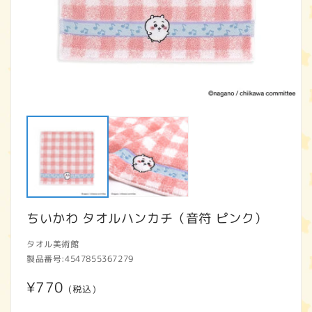
モ
ー
ダ
ル
で
メ
デ
ィ
ア
ちいかわ タオルハンカチ（音符 ピンク）
(1)
(2
を
開
タオル美術館
く
製品番号:
4547855367279
通
¥770
(税込)
常