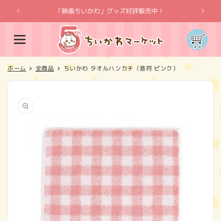
コンテ
ンツに
「映画ちいかわ」グッズ好評販売中！
「
進む
カ
ー
ト
ホーム
全商品
ちいかわ タオルハンカチ（音符 ピンク）
商品情
報にス
キップ