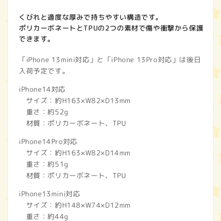
ん
販
売
くびれと適度な厚みで持ちやすい構造です。
で
き
ポリカーボネートとTPUの2つの素材で傷や衝撃から保護
ま
せ
できます。
ん
「iPhone 13mini対応」と「iPhone 13Pro対応」は後日
入荷予定です。
iPhone14対応
サイズ：約H163×W82×D13mm
重さ：約52g
材質：ポリカーボネート、TPU
iPhone14Pro対応
サイズ：約H163×W82×D14mm
重さ：約51g
材質：ポリカーボネート、TPU
iPhone13mini対応
サイズ：約H148×W74×D12mm
重さ：約44g