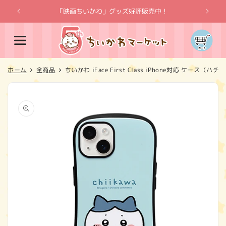
コンテ
ンツに
「映画ちいかわ」グッズ好評販売中！
「
進む
カ
ー
ト
ホーム
全商品
ちいかわ iFace First Class iPhone対応 ケース（ハ
商品情
報にス
キップ