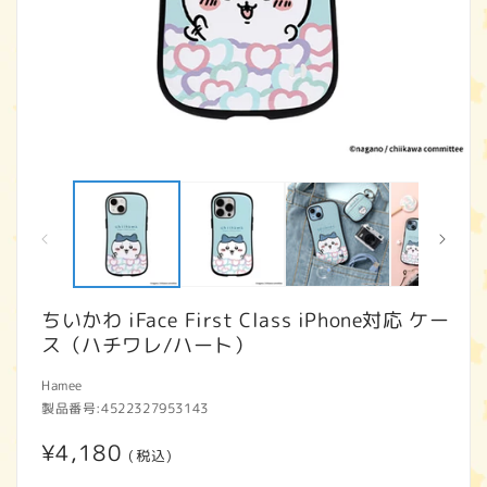
モ
ー
ダ
ル
で
メ
デ
ィ
ちいかわ iFace First Class iPhone対応 ケー
ア
ス（ハチワレ/ハート）
(1)
(2
を
開
Hamee
く
製品番号:
4522327953143
通
¥4,180
(税込)
常