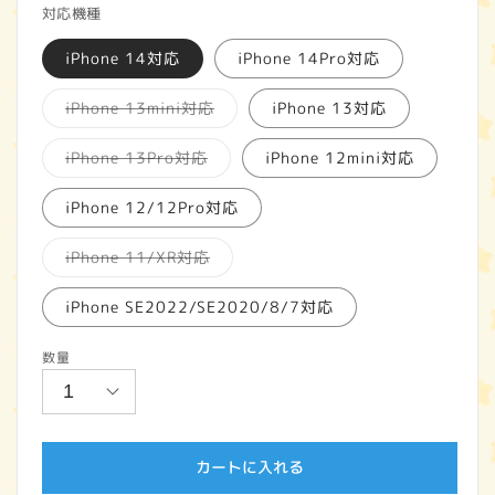
対応機種
価
iPhone 14対応
iPhone 14Pro対応
格
バ
iPhone 13mini対応
iPhone 13対応
リ
エ
ー
バ
iPhone 13Pro対応
iPhone 12mini対応
シ
リ
ョ
エ
ン
ー
iPhone 12/12Pro対応
は
シ
売
ョ
り
ン
バ
iPhone 11/XR対応
切
は
リ
れ
売
エ
て
り
ー
iPhone SE2022/SE2020/8/7対応
い
切
シ
る
れ
ョ
か
て
ン
販
い
数量
は
売
る
売
で
か
り
き
販
切
ま
売
れ
せ
で
て
ん
き
い
ま
カートに入れる
る
せ
か