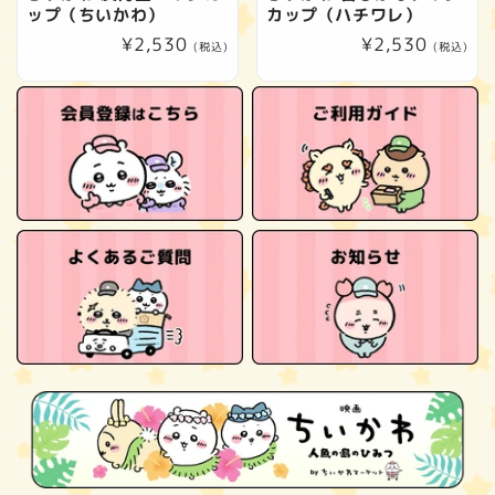
ップ（ちいかわ）
カップ（ハチワレ）
通
¥2,530
通
¥2,530
(税込)
(税込)
常
常
価
価
格
格