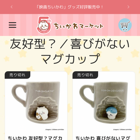
コンテ
ンツに
「映画ちいかわ」グッズ好評販売中！
「
進む
カ
ー
ト
コ
友好型？／喜びがない
レ
マグカップ
ク
売り切れ
売り切れ
シ
ョ
ン
:
ちいかわ 友好型？マグカ
ちいかわ 喜びがないマグ