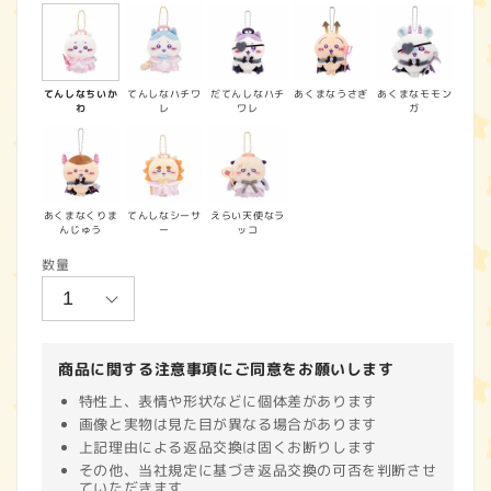
価
格
てんしなちいか
てんしなハチワ
だてんしなハチ
あくまなうさぎ
あくまなモモン
わ
レ
ワレ
ガ
あくまなくりま
てんしなシーサ
えらい天使なラ
んじゅう
ー
ッコ
数量
商品に関する注意事項にご同意をお願いします
特性上、表情や形状などに個体差があります
画像と実物は見た目が異なる場合があります
上記理由による返品交換は固くお断りします
その他、当社規定に基づき返品交換の可否を判断させ
ていただきます