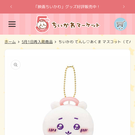
コンテ
ンツに
「映画ちいかわ」グッズ好評販売中！
「
進む
カ
ー
ト
ホーム
5月1日再入荷商品
ちいかわ てんし♡あくま マスコット（てん
商品情
報にス
キップ