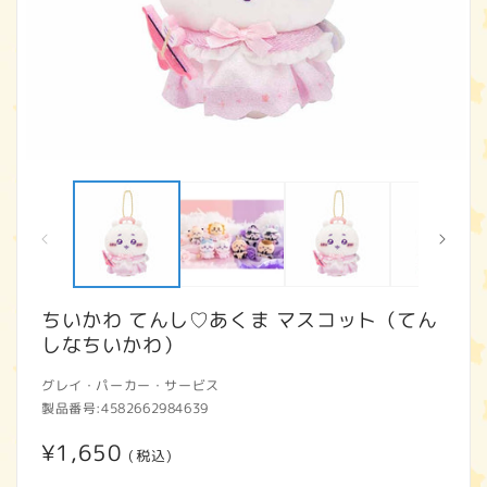
モ
ー
ダ
ル
で
メ
デ
ィ
ちいかわ てんし♡あくま マスコット（てん
ア
しなちいかわ）
(1)
(2
を
開
グレイ・パーカー・サービス
く
製品番号:
4582662984639
通
¥1,650
(税込)
常