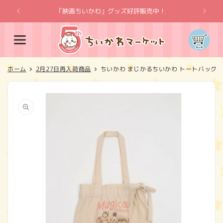
コンテ
ンツに
「映画ちいかわ」グッズ好評販売中！
「
進む
カ
ー
ト
ホーム
2月27日再入荷商品
ちいかわ まじかるちいかわ トートバッグ Magi
商品情
報にス
キップ