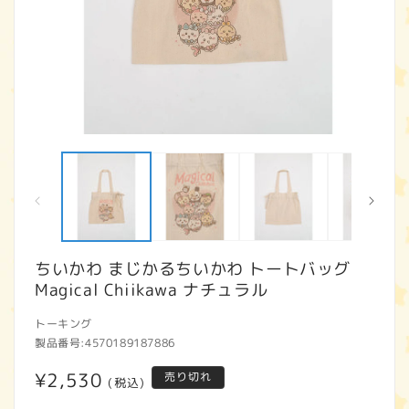
モ
ー
ダ
ル
で
メ
デ
ィ
ちいかわ まじかるちいかわ トートバッグ
ア
Magical Chiikawa ナチュラル
(1)
(2
を
開
トーキング
く
製品番号:
4570189187886
通
¥2,530
売り切れ
(税込)
常