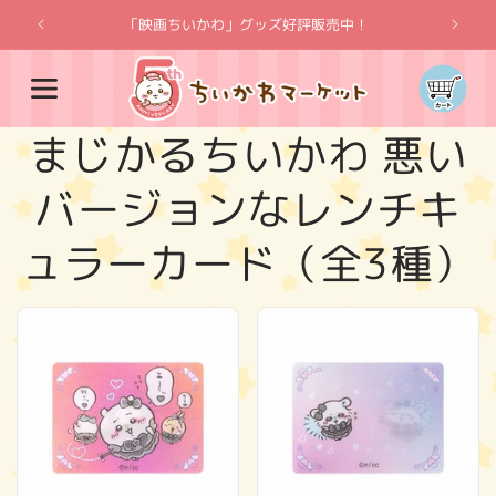
コンテ
ンツに
「映画ちいかわ」グッズ好評販売中！
「
進む
カ
ー
ト
コ
まじかるちいかわ 悪い
レ
バージョンなレンチキ
ク
ュラーカード（全3種）
シ
ョ
ン
: