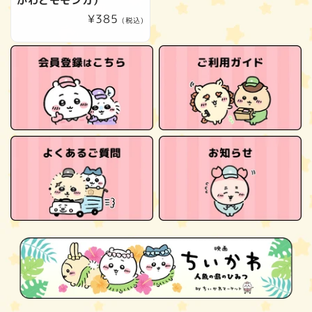
かわとモモンガ）
通
¥385
(税込)
常
価
格