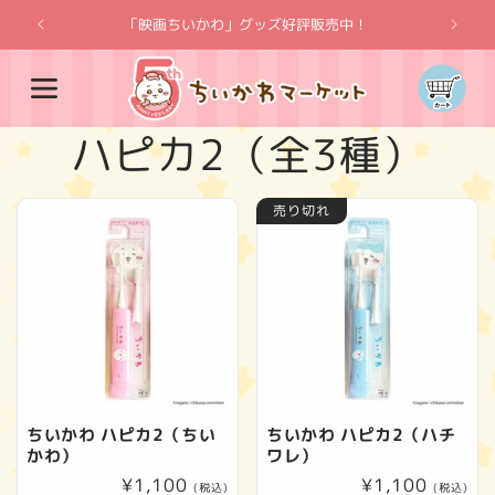
コンテ
ンツに
「映画ちいかわ」グッズ好評販売中！
「
進む
カ
ー
ト
コ
ハピカ2（全3種）
レ
売り切れ
ク
シ
ョ
ン
ちいかわ ハピカ2（ちい
ちいかわ ハピカ2（ハチ
かわ）
ワレ）
:
通
¥1,100
通
¥1,100
(税込)
(税込)