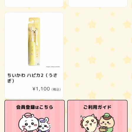
常
常
価
価
格
格
ちいかわ ハピカ2（うさ
ぎ）
通
¥1,100
(税込)
常
価
格