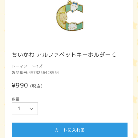
モ
ー
ちいかわ アルファベットキーホルダー C
ダ
ル
トーマン・トイズ
で
製品番号:
4573256428554
メ
デ
通
¥990
(税込)
ィ
ア
常
(1)
数量
価
を
開
格
く
カートに入れる