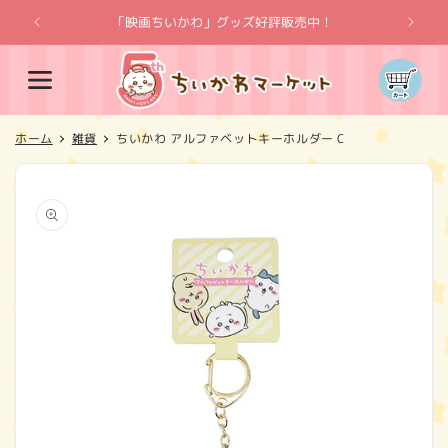
コンテ
ンツに
「映画ちいかわ」グッズ好評販売中！
「
進む
カ
ー
ト
ホーム
雑貨
ちいかわ アルファベットキーホルダー C
商品情
報にス
キップ