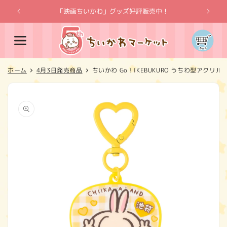
コンテ
ンツに
「映画ちいかわ」グッズ好評販売中！
「
進む
カ
ー
ト
ホーム
4月3日発売商品
ちいかわ Go！IKEBUKURO うちわ型アク
商品情
報にス
キップ