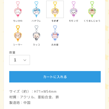
価
格
ちいかわ
ハチワレ
うさぎ
モモンガ
くりまんじゅう
シーサー
ラッコ
古本屋
数量
カートに入れる
サイズ（約）：H71×W54mm
材質：アクリル、亜鉛合金、鉄
製造地：中国