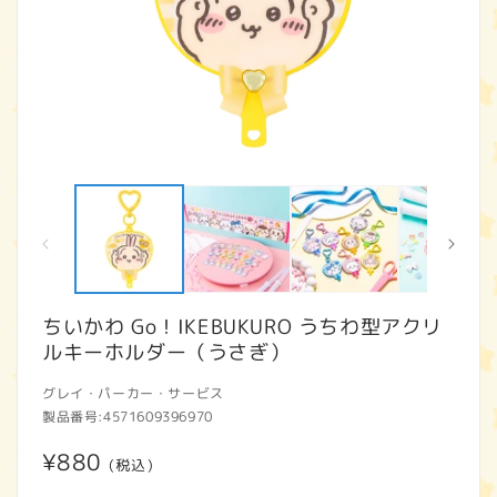
モ
ー
ダ
ル
で
メ
デ
ィ
ちいかわ Go！IKEBUKURO うちわ型アクリ
ア
ルキーホルダー（うさぎ）
(1)
(2
を
開
グレイ・パーカー・サービス
く
製品番号:
4571609396970
通
¥880
(税込)
常