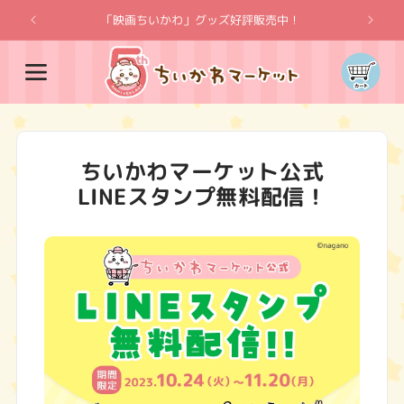
コンテ
ンツに
「映画ちいかわ」グッズ好評販売中！
「
進む
カ
ー
ト
ちいかわマーケット公式
LINEスタンプ無料配信！