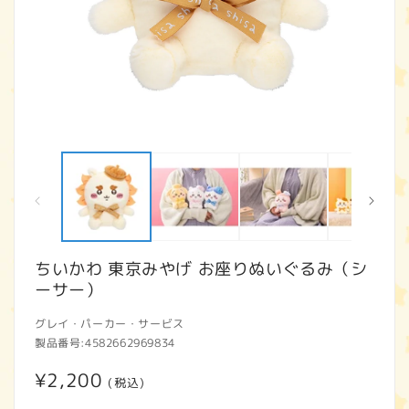
モ
ー
ダ
ル
で
メ
デ
ィ
ちいかわ 東京みやげ お座りぬいぐるみ（シ
ア
ーサー）
(1)
(2
を
開
グレイ・パーカー・サービス
く
製品番号:
4582662969834
通
¥2,200
(税込)
常