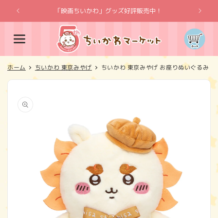
コンテ
ンツに
「映画ちいかわ」グッズ好評販売中！
「
進む
カ
ー
ト
ホーム
ちいかわ 東京みやげ
ちいかわ 東京みやげ お座りぬいぐるみ（
商品情
報にス
キップ