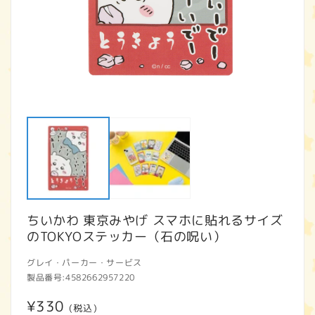
モ
ー
ダ
ル
で
メ
デ
ィ
ア
ちいかわ 東京みやげ スマホに貼れるサイズ
(1)
(2
を
のTOKYOステッカー（石の呪い）
開
く
グレイ・パーカー・サービス
製品番号:
4582662957220
通
¥330
(税込)