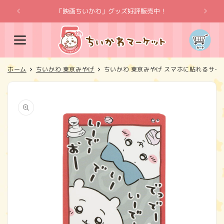
コンテ
ンツに
「映画ちいかわ」グッズ好評販売中！
「
進む
カ
ー
ト
ホーム
ちいかわ 東京みやげ
ちいかわ 東京みやげ スマホに貼れるサイ
商品情
報にス
キップ