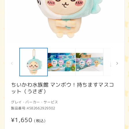
モ
ー
ダ
ル
で
メ
デ
ィ
ちいかわ水族館 マンボウ！持ちますマスコ
ア
ット（うさぎ）
(1)
(2
を
開
グレイ・パーカー・サービス
く
製品番号:
4582662929302
通
¥1,650
(税込)
常