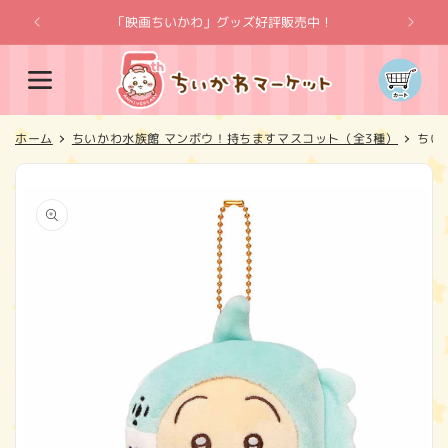
コンテ
ンツに
「映画ちいかわ」グッズ好評販売中！
「
進む
カ
ー
ト
ホーム
ちいかわ水族館 マンボウ！持ちますマスコット（全3種）
ちい
商品情
報にス
キップ