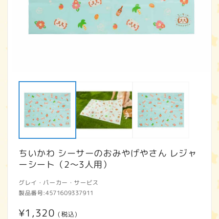
モ
ー
ダ
ル
で
メ
デ
ィ
ア
ちいかわ シーサーのおみやげやさん レジャ
(1)
(2
を
ーシート（2～3人用）
開
く
グレイ・パーカー・サービス
製品番号:
4571609337911
通
¥1,320
(税込)