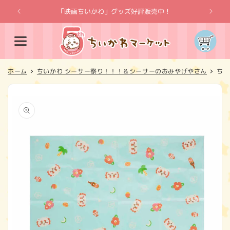
コンテ
ンツに
「映画ちいかわ」グッズ好評販売中！
「
進む
カ
ー
ト
ホーム
ちいかわ シーサー祭り！！！＆シーサーのおみやげやさん
ちい
商品情
報にス
キップ