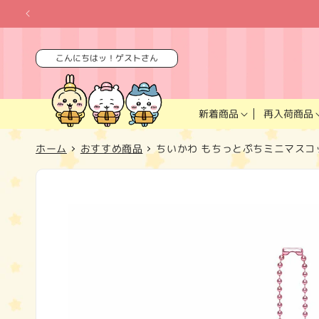
コンテ
ンツに
進む
こんにちはッ！ゲストさん
再入荷商品
新着商品
ホーム
おすすめ商品
ちいかわ もちっとぷちミニマスコ
商品情
報にス
キップ