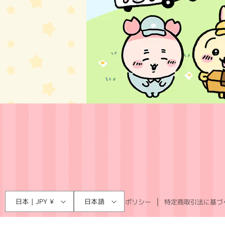
言
国
日本 | JPY ¥
日本語
利用規約
プライバシーポリシー
特定商取引法に基づ
語
/
地