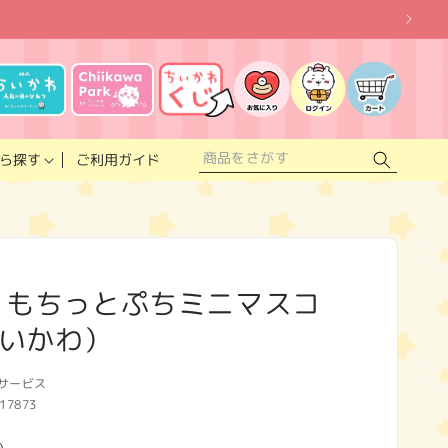
お
気
に
ロ
カ
入
グ
ー
り
イ
ト
リ
ン
ス
ご利用ガイド
ら探す
ト
 もちっとぷちミニマスコ
いかわ）
サービス
17873