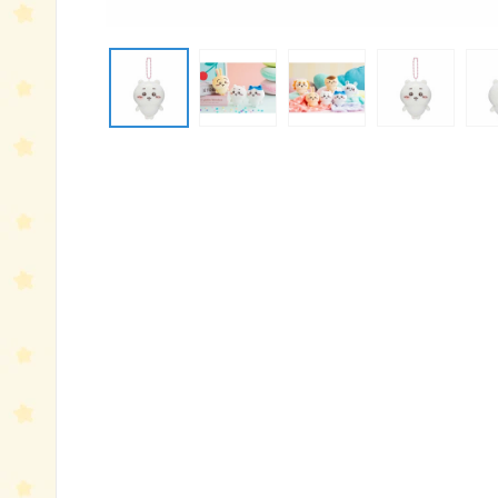
モ
ー
ダ
ル
で
メ
デ
ィ
ア
(1)
を
開
く