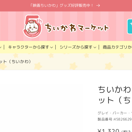
「映画ちいかわ」グッズ好評販売中！
キャラクター
商品カテゴリ
シリーズ
から探す
から探す
か
ット（ちいかわ）
ちいかわ
ット（ち
グレイ・パーカー・
製品番号:
45826629
通
¥1,320