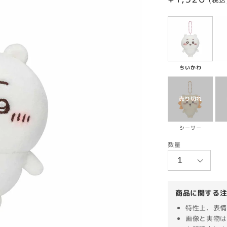
(税込
常
価
格
ちいかわ
シーサー
数量
商品に関する
特性上、表情
画像と実物は