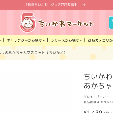
「映画ちいかわ」グッズ好評販売中！
キャラクター
商品カテゴリ
シリーズ
から探す
から探す
か
てんしのあかちゃんマスコット（ちいかわ）
ちいかわ
あかちゃ
グレイ・パーカー・
製品番号:
45826629
通
¥1,430