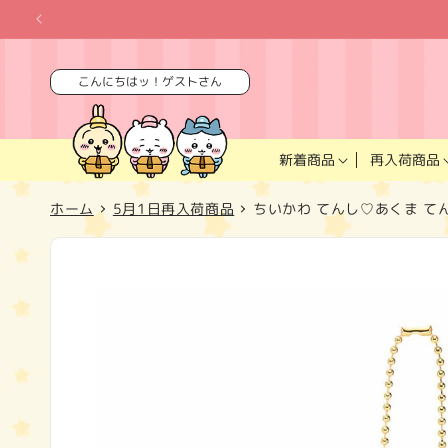
コンテ
ンツに
進む
こんにちはッ！ゲストさん
再入荷商品
新着商品
ホーム
5月1日再入荷商品
ちいかわ てんし♡あくま 
商品情
報にス
キップ