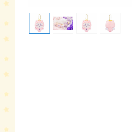
モ
ー
ダ
ル
で
メ
デ
ィ
ア
(1)
を
開
く