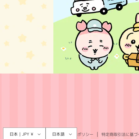
言
国
日本 | JPY ¥
日本語
利用規約
プライバシーポリシー
特定商取引法に基づ
語