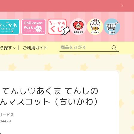
お
気
に
ロ
カ
入
グ
ー
り
イ
ト
リ
ン
ス
ご利用ガイド
ら探す
ト
 てんし♡あくま てんしの
んマスコット（ちいかわ）
サービス
84479