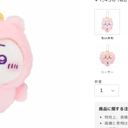
(税込
常
価
格
ちいかわ
シーサー
数量
商品に関する
特性上、表情
画像と実物は