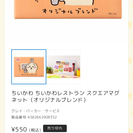
モ
ー
ダ
ル
で
メ
デ
ィ
ア
ちいかわ ちいかわレストラン スクエアマグ
(1)
(2
を
ネット（オリジナルブレンド）
開
く
グレイ・パーカー・サービス
製品番号:
4582662908352
通
¥550
売り切れ
(税込)