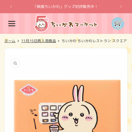
コンテ
ンツに
「映画ちいかわ」グッズ好評販売中！
「
進む
カ
ー
ト
ホーム
11月15日再入荷商品
ちいかわ ちいかわレストラン スクエア
商品情
報にス
キップ