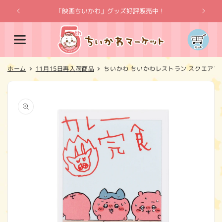
コンテ
ンツに
「映画ちいかわ」グッズ好評販売中！
「
進む
カ
ー
ト
ホーム
11月15日再入荷商品
ちいかわ ちいかわレストラン スクエア
商品情
報にス
キップ