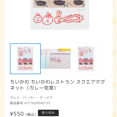
モ
ー
ダ
ル
で
メ
デ
ィ
ア
ちいかわ ちいかわレストラン スクエアマグ
(1)
(2
を
ネット（カレー完食）
開
く
グレイ・パーカー・サービス
製品番号:
4571609340133
通
¥550
売り切れ
(税込)