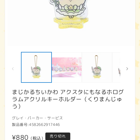
モ
ー
ダ
ル
で
メ
デ
ィ
まじかるちいかわ アクスタにもなるホログ
ア
ラムアクリルキーホルダー（くりまんじゅ
(1)
(2
を
う）
開
く
グレイ・パーカー・サービス
製品番号:
4582662917446
通
¥880
売り切れ
(税込)