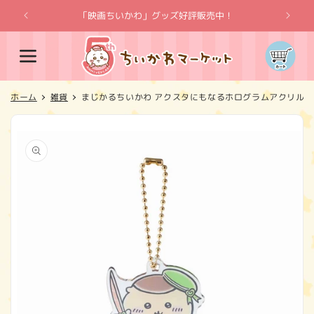
コンテ
ンツに
「映画ちいかわ」グッズ好評販売中！
「
進む
カ
ー
ト
ホーム
雑貨
まじかるちいかわ アクスタにもなるホログラムアクリル
商品情
報にス
キップ