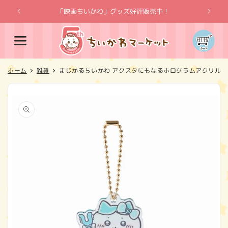
コンテ
ンツに
「映画ちいかわ」グッズ好評販売中！
「
進む
カ
ー
ト
ホーム
雑貨
まじかるちいかわ アクスタにもなるホログラムアクリル
商品情
報にス
キップ