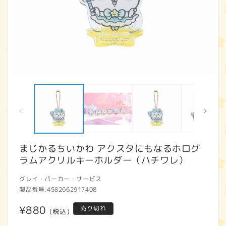
モ
ー
ダ
ル
で
メ
デ
ィ
まじかるちいかわ アクスタにもなるホログ
ア
ラムアクリルキーホルダー（ハチワレ）
(1)
(2
を
開
グレイ・パーカー・サービス
く
製品番号:
4582662917408
通
¥880
売り切れ
(税込)
常