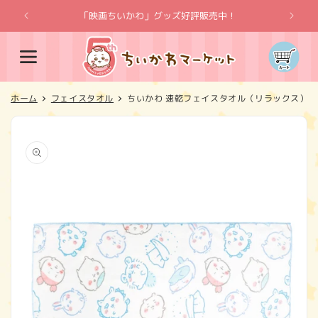
コンテ
ンツに
「映画ちいかわ」グッズ好評販売中！
「
進む
カ
ー
ト
ホーム
フェイスタオル
ちいかわ 速乾フェイスタオル（リラックス）
商品情
報にス
キップ