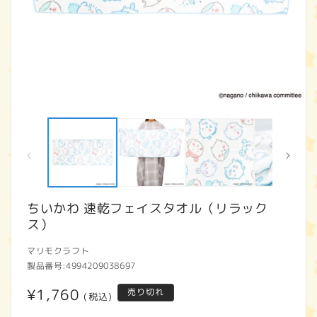
モ
ー
ダ
ル
で
メ
デ
ィ
ちいかわ 速乾フェイスタオル（リラック
ア
ス）
(1)
(2
を
開
マリモクラフト
く
製品番号:
4994209038697
通
¥1,760
売り切れ
(税込)
常