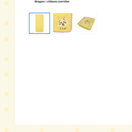
モ
ー
ダ
ル
で
メ
デ
ィ
ア
(1)
を
開
く