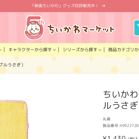
「映画ちいかわ」グッズ好評販売中！
キャラクター
商品カテゴリ
シリーズ
から探す
から探す
か
プルうさぎ）
ちいかわ
ルうさぎ
丸眞
製品番号:
49922728
通
¥1,430