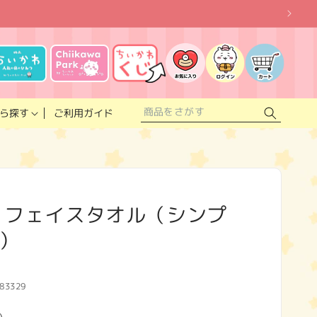
お
気
に
ロ
カ
入
グ
ー
り
イ
ト
リ
ン
ス
ご利用ガイド
ら探す
ト
 フェイスタオル（シンプ
）
83329