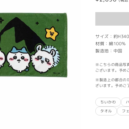
(税込
常
価
格
サイズ：約H340
材質：綿100％
製造地：中国
※こちらの商品写
ございます。予め
※製造上の都合の
ざいます。予めご
ちいかわ
タオル
フ