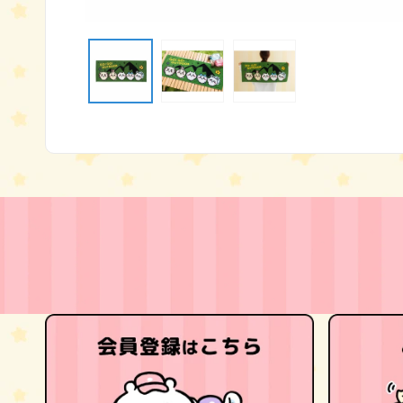
モ
ー
ダ
ル
で
メ
デ
ィ
ア
(1)
を
開
く