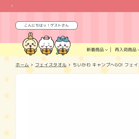
コンテ
ンツに
進む
こんにちはッ！ゲストさん
再入荷商品
新着商品
ホーム
フェイスタオル
ちいかわ キャンプへGO! フェ
商品情
報にス
キップ