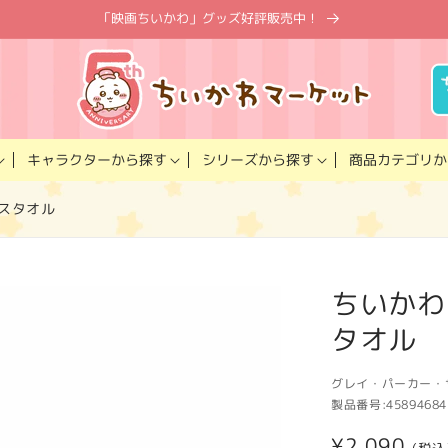
「映画ちいかわ」グッズ好評販売中！
キャラクター
商品カテゴリ
シリーズ
から探す
から探す
か
イスタオル
ちいかわ
タオル
グレイ・パーカー・
製品番号:
45894684
通
¥2,090