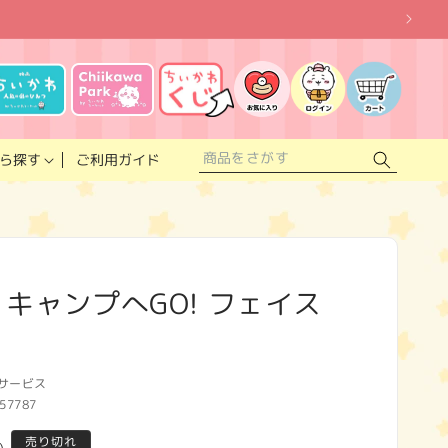
お
気
に
ロ
カ
入
グ
ー
り
イ
ト
リ
ン
ス
ご利用ガイド
ら探す
ト
 キャンプへGO! フェイス
サービス
57787
売り切れ