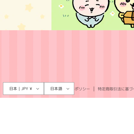
言
国
日本 | JPY ¥
日本語
利用規約
プライバシーポリシー
特定商取引法に基づ
語
/
地
域