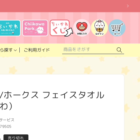
お
気
に
ロ
カ
入
グ
ー
り
イ
ト
リ
ン
ス
ご利用ガイド
ら探す
ト
/ホークス フェイスタオル
わ）
サービス
79505
売り切れ