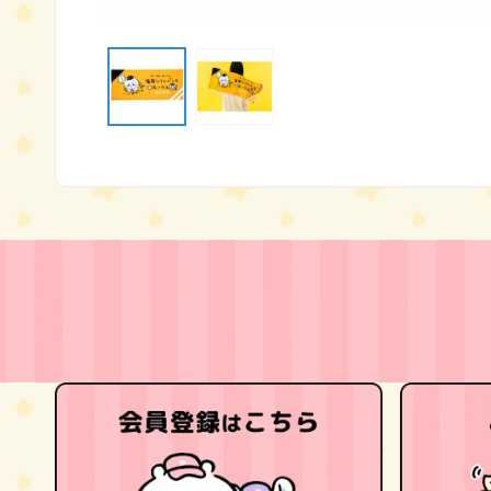
モ
ー
ダ
ル
で
メ
デ
ィ
ア
(1)
を
開
く