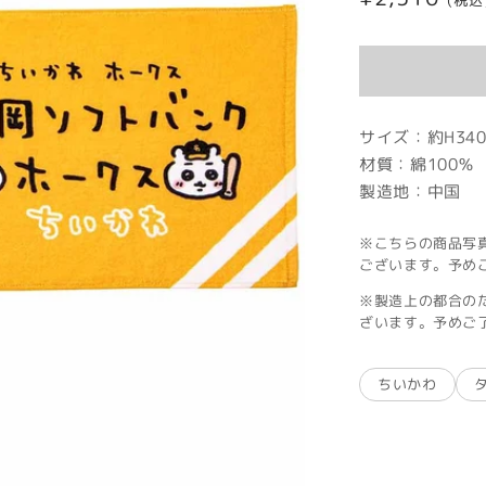
(税込
常
価
格
サイズ：約H340
材質：綿100％
製造地：中国
※こちらの商品写
ございます。予め
※製造上の都合の
ざいます。予めご
ちいかわ