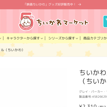
「映画ちいかわ」グッズ好評販売中！
キャラクター
商品カテゴリ
シリーズ
から探す
から探す
か
オル（ちいかわ）
ちいかわ
（ちいか
グレイ・パーカー・
製品番号:
45826629
通
¥2,310