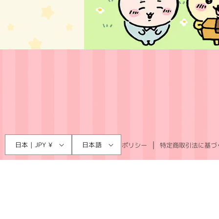
言
国
日本 | JPY ¥
日本語
利用規約
プライバシーポリシー
特定商取引法に基づ
語
/
地
域