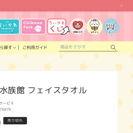
お
気
に
ロ
カ
入
グ
ー
り
イ
ト
リ
ン
ス
ご利用ガイド
ら探す
ト
水族館 フェイスタオル
サービス
76979
売り切れ
)