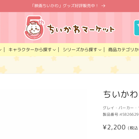
「映画ちいかわ」グッズ好評販売中！
キャラクター
商品カテゴリ
シリーズ
から探す
から探す
か
ちいかわ
グレイ・パーカー・
製品番号:
45826629
通
¥2,200
(税込
常