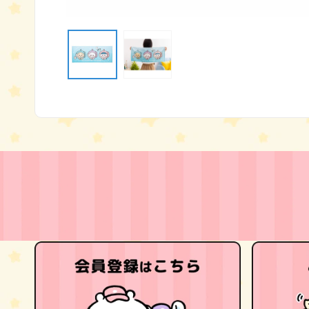
モ
ー
ダ
ル
で
メ
デ
ィ
ア
(1)
を
開
く