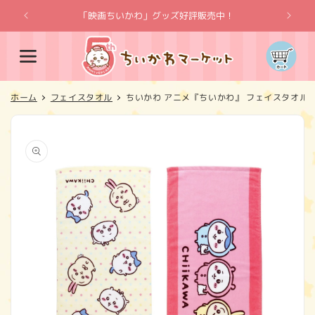
コンテ
ンツに
「映画ちいかわ」グッズ好評販売中！
「
進む
カ
ー
ト
ホーム
フェイスタオル
ちいかわ アニメ『ちいかわ』 フェイスタオル
商品情
報にス
キップ