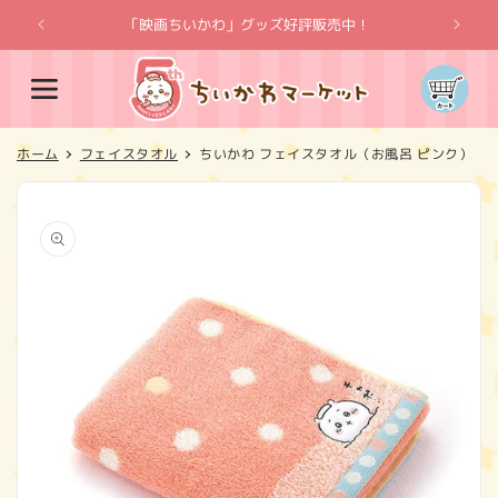
コンテ
ンツに
「映画ちいかわ」グッズ好評販売中！
「
進む
カ
ー
ト
ホーム
フェイスタオル
ちいかわ フェイスタオル（お風呂 ピンク）
商品情
報にス
キップ