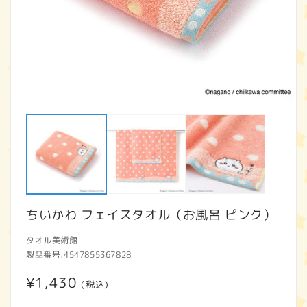
モ
ー
ダ
ル
で
メ
デ
ィ
ア
ちいかわ フェイスタオル（お風呂 ピンク）
(1)
(2
を
開
タオル美術館
く
製品番号:
4547855367828
通
¥1,430
(税込)
常