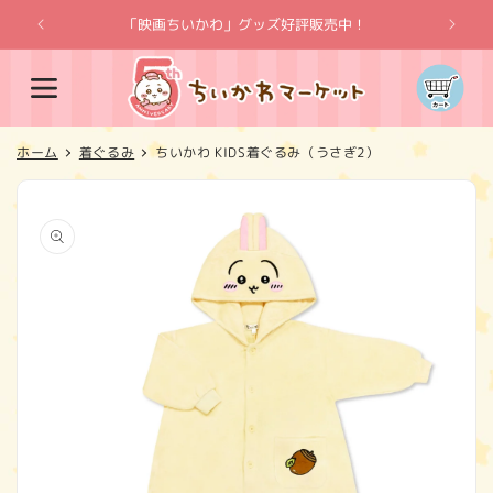
コンテ
ンツに
「映画ちいかわ」グッズ好評販売中！
「
進む
カ
ー
ト
ホーム
着ぐるみ
ちいかわ KIDS着ぐるみ（うさぎ2）
商品情
報にス
キップ