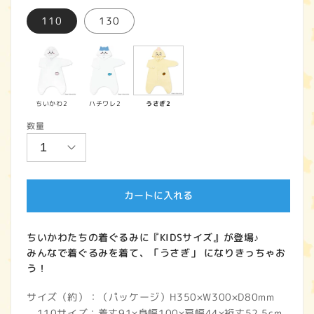
価
110
130
格
ちいかわ2
ハチワレ2
うさぎ2
数量
カートに入れる
ちいかわたちの着ぐるみに『KIDSサイズ』が登場♪
みんなで着ぐるみを着て、「うさぎ」 になりきっちゃお
う！
サイズ（約）：（パッケージ）H350×W300×D80mm
110サイズ：着丈91×身幅100×肩幅44×裄丈52.5cm