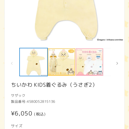
モ
ー
ダ
ル
で
メ
デ
ィ
ちいかわ KIDS着ぐるみ（うさぎ2）
ア
(1)
(2
サザック
を
開
製品番号:
4580052815136
く
通
¥6,050
(税込)
常
サイズ