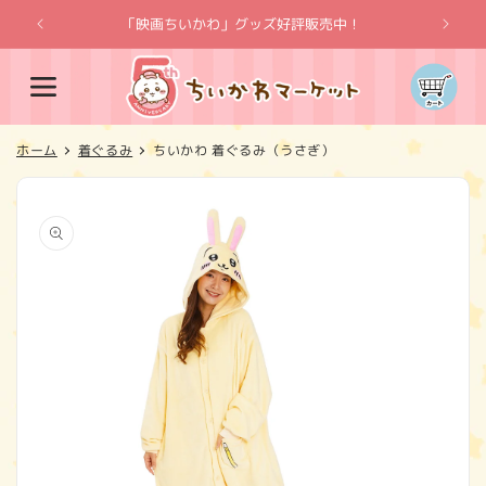
コンテ
ンツに
「映画ちいかわ」グッズ好評販売中！
「
進む
カ
ー
ト
ホーム
着ぐるみ
ちいかわ 着ぐるみ（うさぎ）
商品情
報にス
キップ