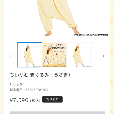
モ
ー
ダ
ル
で
メ
デ
ィ
ちいかわ 着ぐるみ（うさぎ）
ア
(1)
(2
サザック
を
開
製品番号:
4580052781547
く
通
¥7,590
売り切れ
(税込)
常