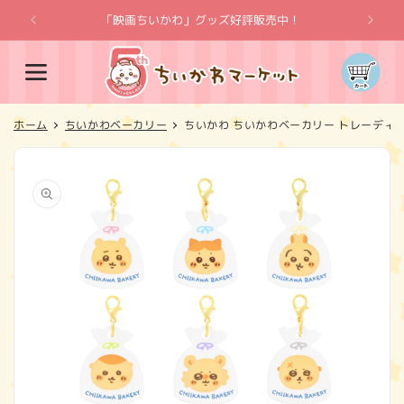
コンテ
ンツに
「映画ちいかわ」グッズ好評販売中！
「
進む
カ
ー
ト
ホーム
ちいかわベーカリー
ちいかわ ちいかわベーカリー トレーディ
商品情
報にス
キップ