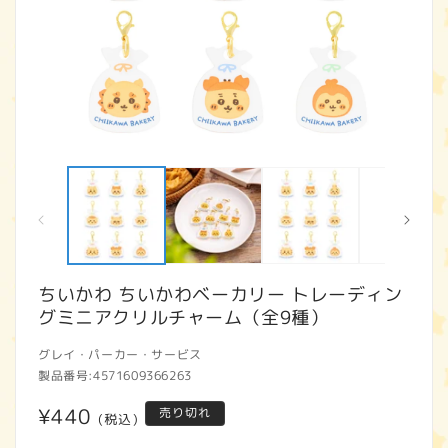
モ
ー
ダ
ル
で
メ
デ
ィ
ちいかわ ちいかわベーカリー トレーディン
ア
グミニアクリルチャーム（全9種）
(1)
(2
を
開
グレイ・パーカー・サービス
く
製品番号:
4571609366263
通
¥440
売り切れ
(税込)
常