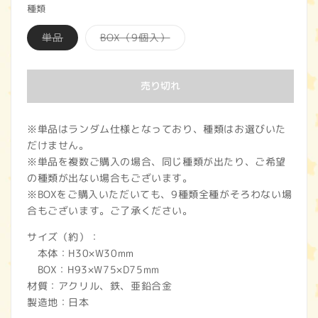
種類
価
バ
バ
単品
BOX（9個入）
格
リ
リ
エ
エ
ー
ー
シ
シ
売り切れ
ョ
ョ
ン
ン
は
は
売
売
り
り
※単品はランダム仕様となっており、種類はお選びいた
切
切
だけません。
れ
れ
て
て
※単品を複数ご購入の場合、同じ種類が出たり、ご希望
い
い
る
る
の種類が出ない場合もございます。
か
か
※BOXをご購入いただいても、9種類全種がそろわない場
販
販
売
売
合もございます。ご了承ください。
で
で
き
き
ま
ま
サイズ（約）：
せ
せ
本体：H30×W30mm
ん
ん
BOX：H93×W75×D75mm
材質：アクリル、鉄、亜鉛合金
製造地：日本