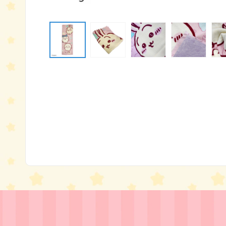
モ
ー
ダ
ル
で
メ
デ
ィ
ア
(1)
を
開
く