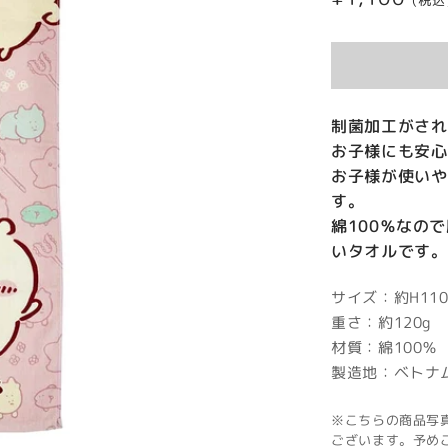
(税込
常
価
格
制菌加工がされ
お子様にも安心
お子様が使いや
す。
綿100％なの
いタオルです。
サイズ：約H110
重さ：約120g
材質：綿100％
製造地：ベトナ
※こちらの商品写
ございます。予め