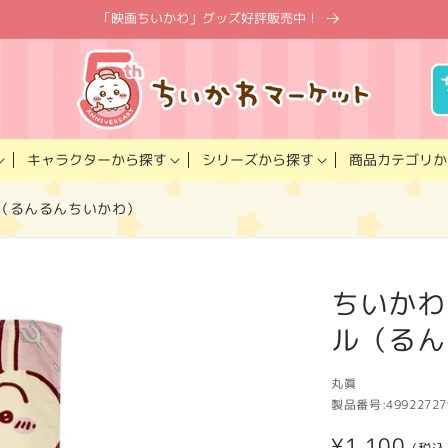
「映画ちいかわ」グッズ好評販売中！
キャラクター
商品カテゴリ
シリーズ
から探す
から探す
か
（るんるんちいかわ）
ちいかわ
ル（るん
丸眞
製品番号:
49922727
通
¥1,100