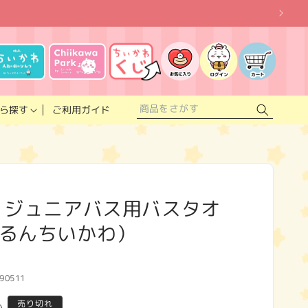
お
気
に
ロ
カ
入
グ
ー
り
イ
ト
リ
ン
ス
ご利用ガイド
ら探す
ト
 ジュニアバス用バスタオ
るんちいかわ）
90511
売り切れ