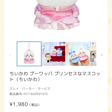
モ
ー
ダ
ル
で
メ
デ
ィ
ちいかわ プーワッパ プリンセスなマスコッ
ア
ト（ちいかわ）
(1)
(2
を
開
グレイ・パーカー・サービス
く
製品番号:
4571609391975
通
¥1,980
(税込)
常