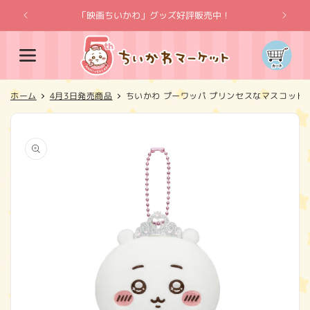
コンテ
ンツに
「映画ちいかわ」グッズ好評販売中！
「
進む
カ
ー
ト
ホーム
4月3日発売商品
ちいかわ プーワッパ プリンセスなマスコット
商品情
報にス
キップ