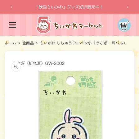
コンテ
ンツに
「映画ちいかわ」グッズ好評販売中！
「
進む
カ
ー
ト
ホーム
全商品
ちいかわ ししゅうワッペン小（うさぎ・耳パル）
商品情
報にス
キップ