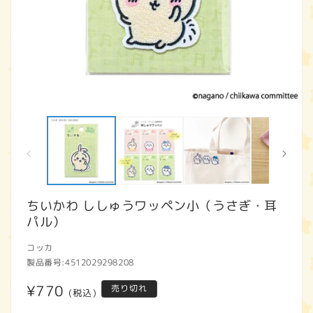
モ
ー
ダ
ル
で
メ
デ
ィ
ちいかわ ししゅうワッペン小（うさぎ・耳
ア
パル）
(1)
(2
を
開
コッカ
く
製品番号:
4512029298208
通
¥770
売り切れ
(税込)
常