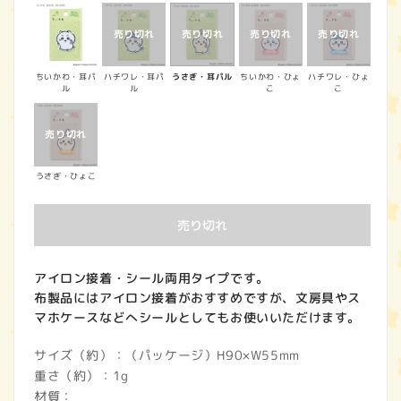
価
格
ちいかわ・耳パ
ハチワレ・耳パ
うさぎ・耳パル
ちいかわ・ひょ
ハチワレ・ひょ
ル
ル
こ
こ
うさぎ・ひょこ
売り切れ
アイロン接着・シール両用タイプです。
布製品にはアイロン接着がおすすめですが、文房具やス
マホケースなどへシールとしてもお使いいただけます。
サイズ（約）：（パッケージ）H90×W55mm
重さ（約）：1g
材質：