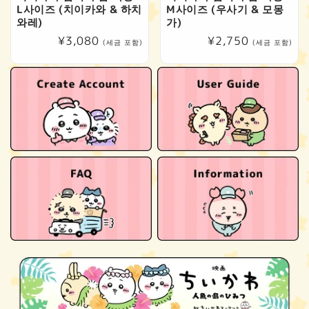
L사이즈 (치이카와 & 하치
M사이즈 (우사기 & 모몽
와레)
가)
정
¥3,080
정
¥2,750
(세금 포함)
(세금 포함)
가
가