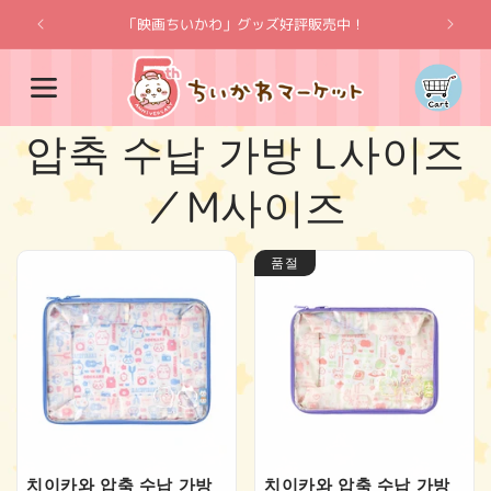
콘텐츠
로 건너
「映画ちいかわ」グッズ好評販売中！
"치이카
뛰기
카
트
컬
압축 수납 가방 L사이즈
렉
／M사이즈
션
품절
:
치이카와 압축 수납 가방
치이카와 압축 수납 가방