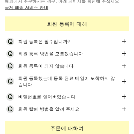
해외에서 주문하시는 경우, 아래 페이지를 확인해 주십시오.
국제 배송 서비스 안내
회원 등록에 대해
회원 등록은 필수입니까?
회원 등록 방법을 모르겠습니다
당 사이트에서 주문하시려면 회원 등록이 필수입니다.
회원 등록이 되지 않습니다
입회비·연회비 등은 무료로 등록하실 수 있습니다.
신규 회원 등록 페이지
에 접속해 주세요.
회원 등록했는데 등록 완료 메일이 도착하지 않
습니다
회원 등록 화면이 표시됩니다. 성명, 메일 주소,
비밀번
회원 등록이 되지 않는 경우에는 번거로우시겠지만 아래
호를 입력해 주세요.
비밀번호를 잊어버렸습니다
내용을 확인해 주세요.
※ 비밀번호는 5자 이상, 반각 영숫자로 등록해 주시기
바랍니다.
◎「이 이메일 주소는 등록되어 있습니다」라는 오류 메시
회원 등록 절차 후에는 등록 완료 메일이 자동 발송됩니다.
회원 탈퇴 방법을 알려 주세요
지가 표시된 경우
절차를 했는데 메일이 도착하지 않는 경우, 아래의 원인이
입력하신 이메일 주소로 이미 회원 등록이 되어 있습니다.
로그인 페이지
의 「비밀번호를 잊으셨나요?」 링크에서
생각됩니다.
비밀번호를 잊으신 경우에는 비밀번호를 재설정하실 수 있
비밀번호 재설정 절차를 진행해 주세요.
주문에 대하여
◎메일 주소가 다름
번거로우시겠지만,
문의 폼
으로 탈퇴 의사를 알려 주세요.
습니다.